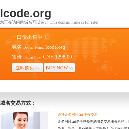
lcode.org
您正在访问的域名可以转让!This domain name is for sale!
一口价出售中！
域名
lcode.org
Domain Name:
售价
CNY 1298.00
Listing Price:
立即购买
BUY NOW
>>
>>
域名交易方式：
通过金名网(4.cn) 中介交易
金名网(4.cn)是全球领先的域名交易服务机
简单、安全、专业的第三方服务！ 为了保证交