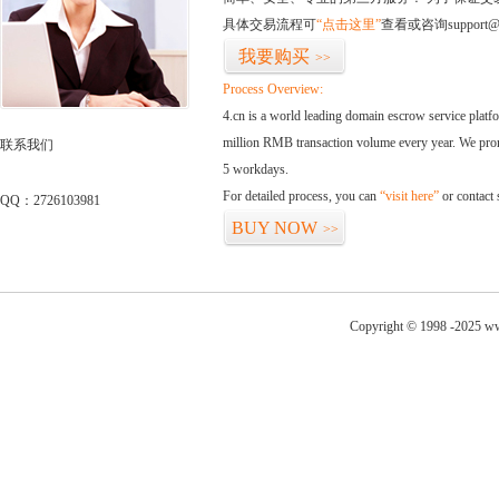
具体交易流程可
“点击这里”
查看或咨询support@
我要购买
>>
Process Overview:
4.cn is a world leading domain escrow service plat
million RMB transaction volume every year. We promi
联系我们
5 workdays.
For detailed process, you can
“visit here”
or contact
QQ：2726103981
BUY NOW
>>
Copyright © 1998 -2025 ww